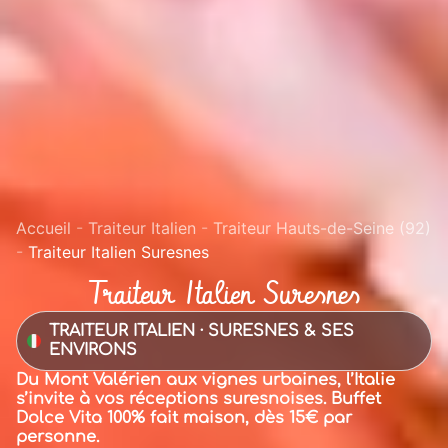
Accueil
-
Traiteur Italien
-
Traiteur Hauts-de-Seine (92)
-
Traiteur Italien Suresnes
Traiteur Italien Suresnes
TRAITEUR ITALIEN · SURESNES & SES
ENVIRONS
Du Mont Valérien aux vignes urbaines, l’Italie
s’invite à vos réceptions suresnoises. Buffet
Dolce Vita 100% fait maison, dès 15€ par
personne.